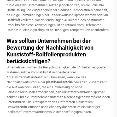
zuverlässig in Kühlhäusern und bei gekühlten Logistikprozessen
funktionieren. Unternehmen sollten jedoch prüfen, ob die Folie ihre
Haftleistung und Zugfestigkeit bei niedrigen Temperaturen beibehält,
da einige Formulierungen bei Kälteeinwirkung spröde werden oder an
Haftkraft verlieren. Vor der endgültigen Auswahl eines bestimmten
Produkts für diese Anwendungen ist es ratsam, vom Lieferanten
Daten zur Leistungsfähigkeit bei niedrigen Temperaturen anzufordern.
Was sollten Unternehmen bei der
Bewertung der Nachhaltigkeit von
Kunststoff-Rollfolienprodukten
berücksichtigen?
Unternehmen sollten die Recyclingfähigkeit, den Anteil an recyceltem
Material und die Kompatibilität mit bestehender
Abfallwirtschaftsinfrastruktur bewerten, wenn sie das
Nachhaltigkeitsprofil einer
plastik-Rollenfolie
bewerten. Zudem kann
die Auswahl von Folien, die ein Down-Gauging ohne
Leistungseinbußen ermöglichen, den Kunststoffverbrauch spürbar
senken und die unternehmensinternen Nachhaltigkeitsverpflichtungen
unterstützen. Die Transparenz des Lieferanten hinsichtlich
Umweltzertifizierungen und Lebenszyklusdaten ist ein wichtiger
Indikator für verantwortungsvolle Beschaffungspraktiken.