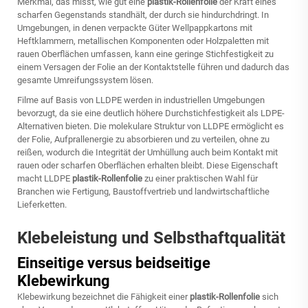
Merkmal, das misst, wie gut eine
plastik-Rollenfolie
der Kraft eines
scharfen Gegenstands standhält, der durch sie hindurchdringt. In
Umgebungen, in denen verpackte Güter Wellpappkartons mit
Heftklammern, metallischen Komponenten oder Holzpaletten mit
rauen Oberflächen umfassen, kann eine geringe Stichfestigkeit zu
einem Versagen der Folie an der Kontaktstelle führen und dadurch das
gesamte Umreifungssystem lösen.
Filme auf Basis von LLDPE werden in industriellen Umgebungen
bevorzugt, da sie eine deutlich höhere Durchstichfestigkeit als LDPE-
Alternativen bieten. Die molekulare Struktur von LLDPE ermöglicht es
der Folie, Aufprallenergie zu absorbieren und zu verteilen, ohne zu
reißen, wodurch die Integrität der Umhüllung auch beim Kontakt mit
rauen oder scharfen Oberflächen erhalten bleibt. Diese Eigenschaft
macht LLDPE
plastik-Rollenfolie
zu einer praktischen Wahl für
Branchen wie Fertigung, Baustoffvertrieb und landwirtschaftliche
Lieferketten.
Klebeleistung und Selbsthaftqualität
Einseitige versus beidseitige
Klebewirkung
Klebewirkung bezeichnet die Fähigkeit einer
plastik-Rollenfolie
sich