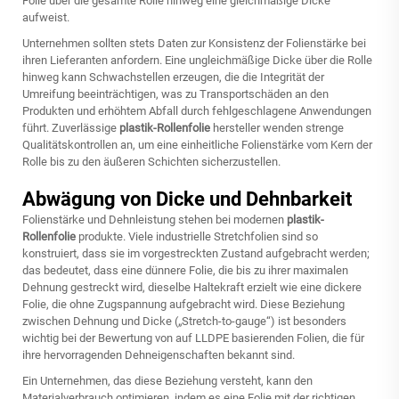
Folie über die gesamte Rolle hinweg eine gleichmäßige Dicke
aufweist.
Unternehmen sollten stets Daten zur Konsistenz der Folienstärke bei
ihren Lieferanten anfordern. Eine ungleichmäßige Dicke über die Rolle
hinweg kann Schwachstellen erzeugen, die die Integrität der
Umreifung beeinträchtigen, was zu Transportschäden an den
Produkten und erhöhtem Abfall durch fehlgeschlagene Anwendungen
führt. Zuverlässige
plastik-Rollenfolie
hersteller wenden strenge
Qualitätskontrollen an, um eine einheitliche Folienstärke vom Kern der
Rolle bis zu den äußeren Schichten sicherzustellen.
Abwägung von Dicke und Dehnbarkeit
Folienstärke und Dehnleistung stehen bei modernen
plastik-
Rollenfolie
produkte. Viele industrielle Stretchfolien sind so
konstruiert, dass sie im vorgestreckten Zustand aufgebracht werden;
das bedeutet, dass eine dünnere Folie, die bis zu ihrer maximalen
Dehnung gestreckt wird, dieselbe Haltekraft erzielt wie eine dickere
Folie, die ohne Zugspannung aufgebracht wird. Diese Beziehung
zwischen Dehnung und Dicke („Stretch-to-gauge“) ist besonders
wichtig bei der Bewertung von auf LLDPE basierenden Folien, die für
ihre hervorragenden Dehneigenschaften bekannt sind.
Ein Unternehmen, das diese Beziehung versteht, kann den
Materialverbrauch optimieren, indem es eine Folie mit der richtigen