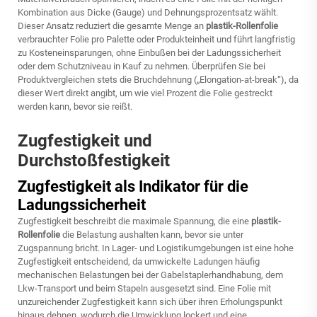
Kombination aus Dicke (Gauge) und Dehnungsprozentsatz wählt.
Dieser Ansatz reduziert die gesamte Menge an
plastik-Rollenfolie
verbrauchter Folie pro Palette oder Produkteinheit und führt langfristig
zu Kosteneinsparungen, ohne Einbußen bei der Ladungssicherheit
oder dem Schutzniveau in Kauf zu nehmen. Überprüfen Sie bei
Produktvergleichen stets die Bruchdehnung („Elongation-at-break“), da
dieser Wert direkt angibt, um wie viel Prozent die Folie gestreckt
werden kann, bevor sie reißt.
Zugfestigkeit und
Durchstoßfestigkeit
Zugfestigkeit als Indikator für die
Ladungssicherheit
Zugfestigkeit beschreibt die maximale Spannung, die eine
plastik-
Rollenfolie
die Belastung aushalten kann, bevor sie unter
Zugspannung bricht. In Lager- und Logistikumgebungen ist eine hohe
Zugfestigkeit entscheidend, da umwickelte Ladungen häufig
mechanischen Belastungen bei der Gabelstaplerhandhabung, dem
Lkw-Transport und beim Stapeln ausgesetzt sind. Eine Folie mit
unzureichender Zugfestigkeit kann sich über ihren Erholungspunkt
hinaus dehnen, wodurch die Umwicklung lockert und eine