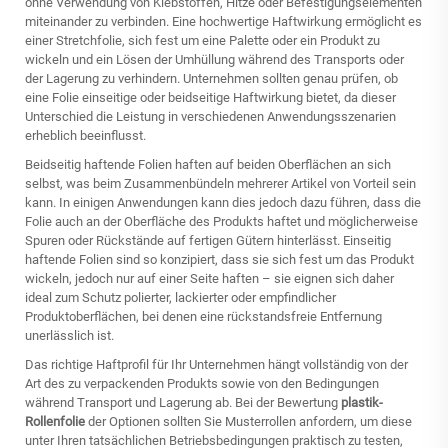
ohne Verwendung von Klebstoffen, Hitze oder Befestigungselementen
miteinander zu verbinden. Eine hochwertige Haftwirkung ermöglicht es
einer Stretchfolie, sich fest um eine Palette oder ein Produkt zu
wickeln und ein Lösen der Umhüllung während des Transports oder
der Lagerung zu verhindern. Unternehmen sollten genau prüfen, ob
eine Folie einseitige oder beidseitige Haftwirkung bietet, da dieser
Unterschied die Leistung in verschiedenen Anwendungsszenarien
erheblich beeinflusst.
Beidseitig haftende Folien haften auf beiden Oberflächen an sich
selbst, was beim Zusammenbündeln mehrerer Artikel von Vorteil sein
kann. In einigen Anwendungen kann dies jedoch dazu führen, dass die
Folie auch an der Oberfläche des Produkts haftet und möglicherweise
Spuren oder Rückstände auf fertigen Gütern hinterlässt. Einseitig
haftende Folien sind so konzipiert, dass sie sich fest um das Produkt
wickeln, jedoch nur auf einer Seite haften – sie eignen sich daher
ideal zum Schutz polierter, lackierter oder empfindlicher
Produktoberflächen, bei denen eine rückstandsfreie Entfernung
unerlässlich ist.
Das richtige Haftprofil für Ihr Unternehmen hängt vollständig von der
Art des zu verpackenden Produkts sowie von den Bedingungen
während Transport und Lagerung ab. Bei der Bewertung
plastik-
Rollenfolie
der Optionen sollten Sie Musterrollen anfordern, um diese
unter Ihren tatsächlichen Betriebsbedingungen praktisch zu testen,