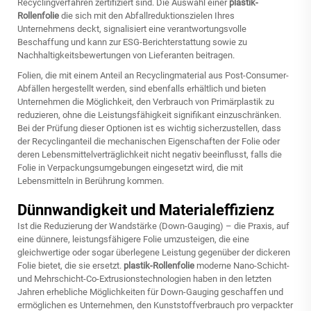
Recyclingverfahren zertifiziert sind. Die Auswahl einer
plastik-
Rollenfolie
die sich mit den Abfallreduktionszielen Ihres
Unternehmens deckt, signalisiert eine verantwortungsvolle
Beschaffung und kann zur ESG-Berichterstattung sowie zu
Nachhaltigkeitsbewertungen von Lieferanten beitragen.
Folien, die mit einem Anteil an Recyclingmaterial aus Post-Consumer-
Abfällen hergestellt werden, sind ebenfalls erhältlich und bieten
Unternehmen die Möglichkeit, den Verbrauch von Primärplastik zu
reduzieren, ohne die Leistungsfähigkeit signifikant einzuschränken.
Bei der Prüfung dieser Optionen ist es wichtig sicherzustellen, dass
der Recyclinganteil die mechanischen Eigenschaften der Folie oder
deren Lebensmittelverträglichkeit nicht negativ beeinflusst, falls die
Folie in Verpackungsumgebungen eingesetzt wird, die mit
Lebensmitteln in Berührung kommen.
Dünnwandigkeit und Materialeffizienz
Ist die Reduzierung der Wandstärke (Down-Gauging) – die Praxis, auf
eine dünnere, leistungsfähigere Folie umzusteigen, die eine
gleichwertige oder sogar überlegene Leistung gegenüber der dickeren
Folie bietet, die sie ersetzt.
plastik-Rollenfolie
moderne Nano-Schicht-
und Mehrschicht-Co-Extrusionstechnologien haben in den letzten
Jahren erhebliche Möglichkeiten für Down-Gauging geschaffen und
ermöglichen es Unternehmen, den Kunststoffverbrauch pro verpackter