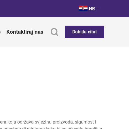
HR
e
Kontaktiraj nas
Dobijte citat
era koja održava svježinu proizvoda, sigurnost i
jn posebno dizajnirane kako bi se očuvala hranljiva