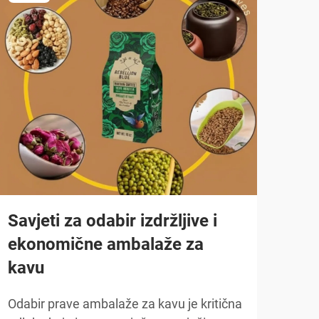
Kak
pak
na
Podu
kave
Savjeti za odabir izdržljive i
izaz
ekonomične ambalaže za
POKA
stra
kavu
održ
vidlj
Odabir prave ambalaže za kavu je kritična
učin