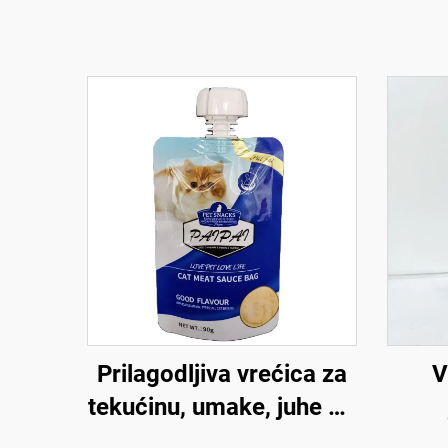
Prilagodljiva vrećica za
V
tekućinu, umake, juhe od
visokokvalitetne plastike
vent