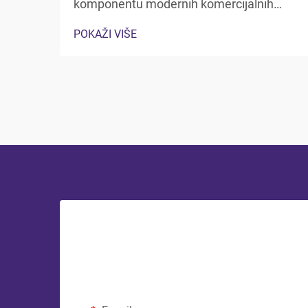
komponentu modernih komercijalnih
sustava pakiranja, koji služe različitim
POKAŽI VIŠE
industrijama od obrade hrane do
farmaceutskih proizvoda. Ovi specijalni
kontejneri pružaju ključnu zaštitu od
kontaminacije, vlažnosti, kisika, i...