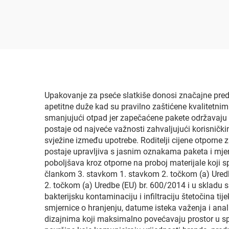
i aluminijske folije,
di
otporna na visoke
rav
temperature, doypack
kavu
vrećica s mlaznicom za
ven
retortiranje 121 °C
Upakovanje za pseće slatkiše donosi značajne predno
apetitne duže kad su pravilno zaštićene kvalitetnim
smanjujući otpad jer zapečaćene pakete održavaju k
postaje od najveće važnosti zahvaljujući korisnič
svježine između upotrebe. Roditelji cijene otporne 
postaje upravljiva s jasnim oznakama paketa i mje
poboljšava kroz otporne na proboj materijale koji s
člankom 3. stavkom 1. stavkom 2. točkom (a) Uredb
2. točkom (a) Uredbe (EU) br. 600/2014 i u skladu 
bakterijsku kontaminaciju i infiltraciju štetočina 
smjernice o hranjenju, datume isteka važenja i anali
dizajnima koji maksimalno povećavaju prostor u sp