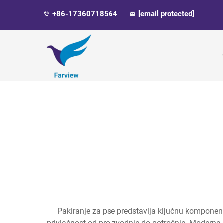
+86-17360718564
[email protected]
Pakiranje za pse predstavlja ključnu komponentu
privlačnost od proizvodnje do potrošnje. Moderna p