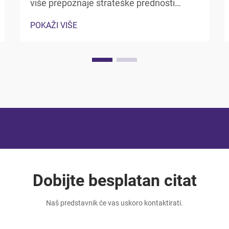
više prepoznaje strateške prednosti
uključivanja vreća za pakiranje od
POKAŽI VIŠE
aluminijumske folije u svoje poslovanje.
Ova svestrana rješenja za pakiranje nude
jedinstvene kombinacije barijernih
svojstava, troškova...
Dobijte besplatan citat
Naš predstavnik će vas uskoro kontaktirati.