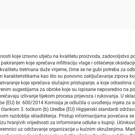
zajn PE ambalaža
pranje ruku, vreći
no dno vrećica za
tekuće sredstvo
 velikog obujma s
pranje suđa, plas
tilom i logotipom
ambalažne vreć
sti koje izravno utječu na kvalitetu proizvoda, zadovoljstvo po
 pakiranjem koje sprečava infiltraciju vlage i oštećenje oksidac
valitetu tretmana duže vrijeme, čime se ne gubi potreba za odb
kim karakteristikama kao što su ponovno zaključavanje zipova k
zatvaranje koje sprečava slučajno pristupanje, a koje odraslima o
renim sugestijama za obroke koje su ispisane neposredno na po
prečavaju izlivanje tijekom procesa prijevoza i rukovanja. U sk
e (EU) br. 600/2014 Komisija je odlučila o uvođenju mjera za 
s člankom 3. točkom (b) Uredbe (EU) Higijenski standardi održav
tijekom razdoblja skladištenja. Pristup informacijama povećava 
zu hranjivih vrijednosti za informirane odluke o kupnji. Učinkovi
remnici uz održavanje organizacije u kućnim okruženjima. Mark