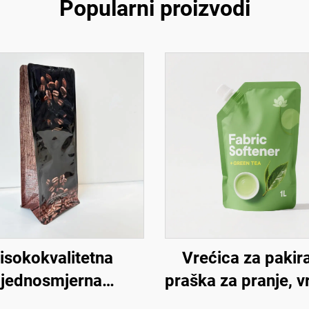
Popularni proizvodi
isokokvalitetna
Vrećica za pakir
jednosmjerna
praška za pranje, v
ilacijska besplatna
za tekuće sredstv