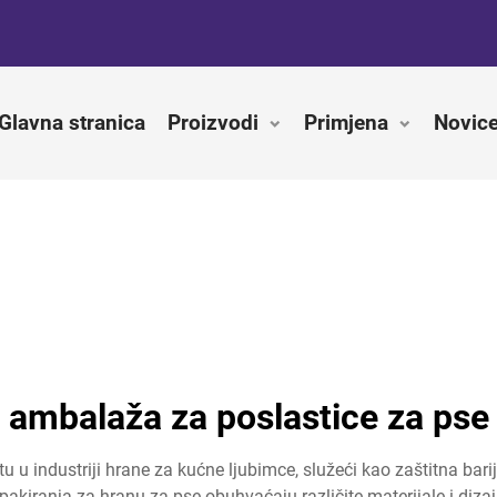
Glavna stranica
Proizvodi
Primjena
Novic
ambalaža za poslastice za pse
 u industriji hrane za kućne ljubimce, služeći kao zaštitna barij
akiranja za hranu za pse obuhvaćaju različite materijale i diza