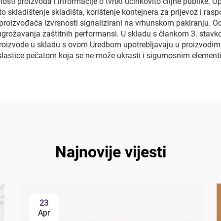
osti proizvoda i informacije o tvrtki učinkovito ciljne publike.
o skladištenje skladišta, korištenje kontejnera za prijevoz i ras
proizvođača izvrsnosti signalizirani na vrhunskom pakiranju. O
z ugrožavanja zaštitnih performansi. U skladu s člankom 3. stav
 proizvode u skladu s ovom Uredbom upotrebljavaju u proizvodi
slastice pečatom koja se ne može ukrasti i sigurnosnim element
Najnovije vijesti
23
Apr