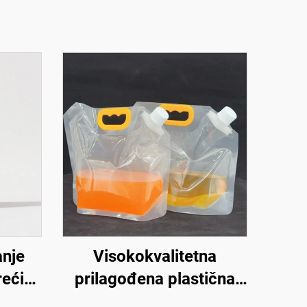
anje
Visokokvalitetna
rećice
prilagođena plastična
o za
vreća s mlaznicom 2,5 L