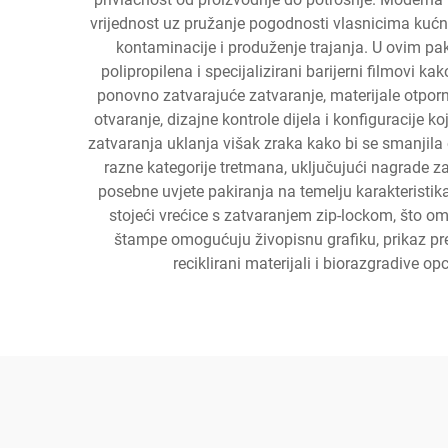
vrijednost uz pružanje pogodnosti vlasnicima kućnih
kontaminacije i produženje trajanja. U ovim pake
polipropilena i specijalizirani barijerni filmovi 
ponovno zatvarajuće zatvaranje, materijale otpor
otvaranje, dizajne kontrole dijela i konfiguracij
zatvaranja uklanja višak zraka kako bi se smanjila 
razne kategorije tretmana, uključujući nagrade z
posebne uvjete pakiranja na temelju karakteristik
stojeći vrećice s zatvaranjem zip-lockom, što 
štampe omogućuju živopisnu grafiku, prikaz pre
reciklirani materijali i biorazgradive op