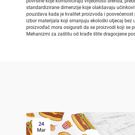
površine koje komuniciraju vrijednosti brenda, predn
standardizirane dimenzije koje olakšavaju učinkovit
pouzdava kada je kvalitet proizvoda i posvećenost 
izbor materijala koji smanjuju ekološki utjecaj be
proizvođač mora osigurati da se proizvodi koji se
Mehanizmi za zaštitu od krađe štite dragocjene po
24
Mar