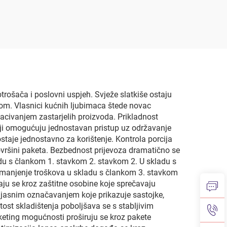
ce za
5 L za tekućinu,
 za
uspravna vreća za
tične
kuhanje, vodu, sokove i
ice
pića, sigurna za
mineralnu vodu
trošača i poslovni uspjeh. Svježe slatkiše ostaju
ijom. Vlasnici kućnih ljubimaca štede novac
acivanjem zastarjelih proizvoda. Prikladnost
oji omogućuju jednostavan pristup uz održavanje
staje jednostavno za korištenje. Kontrola porcija
vršini paketa. Bezbednost prijevoza dramatično se
ladu s člankom 1. stavkom 2. stavkom 2. U skladu s
smanjenje troškova u skladu s člankom 3. stavkom
aju se kroz zaštitne osobine koje sprečavaju
se jasnim označavanjem koje prikazuje sastojke,
tost skladištenja poboljšava se s stabljivim
eting mogućnosti proširuju se kroz pakete