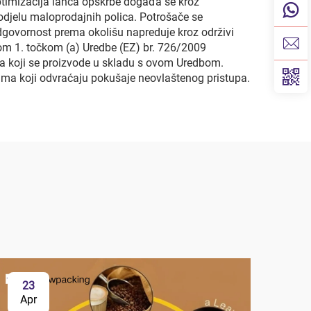
 Optimizacija lanca opskrbe događa se kroz
podjelu maloprodajnih polica. Potrošače se
dgovornost prema okolišu napreduje kroz održivi
kom 1. točkom (a) Uredbe (EZ) br. 726/2009
ma koji se proizvode u skladu s ovom Uredbom.
ima koji odvraćaju pokušaje neovlaštenog pristupa.
23
2
Apr
Ap