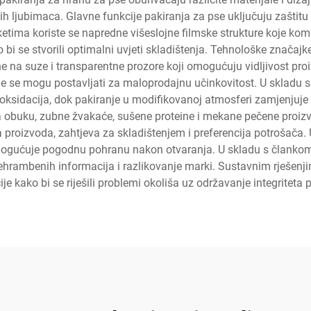
 ljubimaca. Glavne funkcije pakiranja za pse uključuju zaštitu 
tima koriste se napredne višeslojne filmske strukture koje kombi
kako bi se stvorili optimalni uvjeti skladištenja. Tehnološke zna
ne na suze i transparentne prozore koji omogućuju vidljivost pr
e koje se mogu postavljati za maloprodajnu učinkovitost. U skla
oksidacija, dok pakiranje u modifikovanoj atmosferi zamjenjuje 
a obuku, zubne žvakaće, sušene proteine i mekane pečene proizvo
a proizvoda, zahtjeva za skladištenjem i preferencija potrošača.
omogućuje pogodnu pohranu nakon otvaranja. U skladu s članko
hrambenih informacija i razlikovanje marki. Sustavnim rješenjim
cije kako bi se riješili problemi okoliša uz održavanje integritet