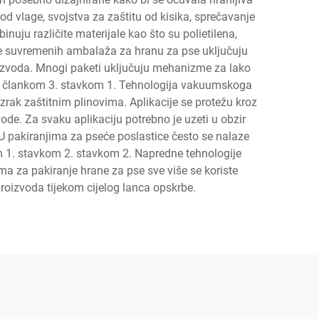
od vlage, svojstva za zaštitu od kisika, sprečavanje
nuju različite materijale kao što su polietilena,
čajke suvremenih ambalaža za hranu za pse uključuju
oizvoda. Mnogi paketi uključuju mehanizme za lako
du s člankom 3. stavkom 1. Tehnologija vakuumskoga
zrak zaštitnim plinovima. Aplikacije se protežu kroz
de. Za svaku aplikaciju potrebno je uzeti u obzir
 U pakiranjima za pseće poslastice često se nalaze
m 1. stavkom 2. stavkom 2. Napredne tehnologije
a za pakiranje hrane za pse sve više se koriste
a proizvoda tijekom cijelog lanca opskrbe.