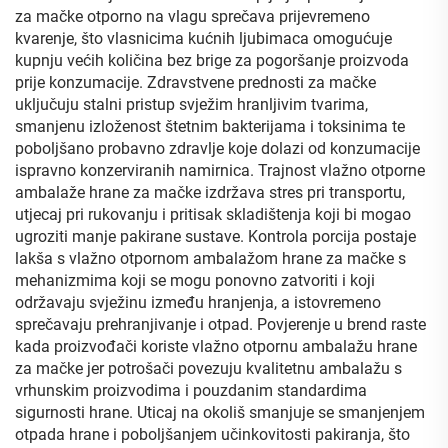
za mačke otporno na vlagu sprečava prijevremeno
kvarenje, što vlasnicima kućnih ljubimaca omogućuje
kupnju većih količina bez brige za pogoršanje proizvoda
prije konzumacije. Zdravstvene prednosti za mačke
uključuju stalni pristup svježim hranljivim tvarima,
smanjenu izloženost štetnim bakterijama i toksinima te
poboljšano probavno zdravlje koje dolazi od konzumacije
ispravno konzerviranih namirnica. Trajnost vlažno otporne
ambalaže hrane za mačke izdržava stres pri transportu,
utjecaj pri rukovanju i pritisak skladištenja koji bi mogao
ugroziti manje pakirane sustave. Kontrola porcija postaje
lakša s vlažno otpornom ambalažom hrane za mačke s
mehanizmima koji se mogu ponovno zatvoriti i koji
održavaju svježinu između hranjenja, a istovremeno
sprečavaju prehranjivanje i otpad. Povjerenje u brend raste
kada proizvođači koriste vlažno otpornu ambalažu hrane
za mačke jer potrošači povezuju kvalitetnu ambalažu s
vrhunskim proizvodima i pouzdanim standardima
sigurnosti hrane. Uticaj na okoliš smanjuje se smanjenjem
otpada hrane i poboljšanjem učinkovitosti pakiranja, što