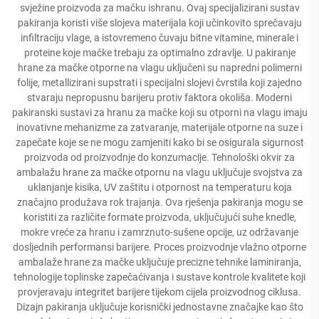
svježine proizvoda za mačku ishranu. Ovaj specijalizirani sustav
pakiranja koristi više slojeva materijala koji učinkovito sprečavaju
infiltraciju vlage, a istovremeno čuvaju bitne vitamine, minerale i
proteine koje mačke trebaju za optimalno zdravlje. U pakiranje
hrane za mačke otporne na vlagu uključeni su napredni polimerni
folije, metallizirani supstrati i specijalni slojevi čvrstila koji zajedno
stvaraju nepropusnu barijeru protiv faktora okoliša. Moderni
pakiranski sustavi za hranu za mačke koji su otporni na vlagu imaju
inovativne mehanizme za zatvaranje, materijale otporne na suze i
zapečate koje se ne mogu zamjeniti kako bi se osigurala sigurnost
proizvoda od proizvodnje do konzumacije. Tehnološki okvir za
ambalažu hrane za mačke otpornu na vlagu uključuje svojstva za
uklanjanje kisika, UV zaštitu i otpornost na temperaturu koja
značajno produžava rok trajanja. Ova rješenja pakiranja mogu se
koristiti za različite formate proizvoda, uključujući suhe knedle,
mokre vreće za hranu i zamrznuto-sušene opcije, uz održavanje
dosljednih performansi barijere. Proces proizvodnje vlažno otporne
ambalaže hrane za mačke uključuje precizne tehnike laminiranja,
tehnologije toplinske zapečaćivanja i sustave kontrole kvalitete koji
provjeravaju integritet barijere tijekom cijela proizvodnog ciklusa.
Dizajn pakiranja uključuje korisnički jednostavne značajke kao što