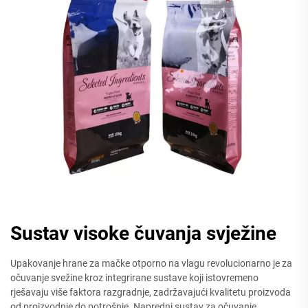
Sustav visoke čuvanja svježine
Upakovanje hrane za mačke otporno na vlagu revolucionarno je za
očuvanje svežine kroz integrirane sustave koji istovremeno
rješavaju više faktora razgradnje, zadržavajući kvalitetu proizvoda
od proizvodnje do potrošnje. Napredni sustav za očuvanje