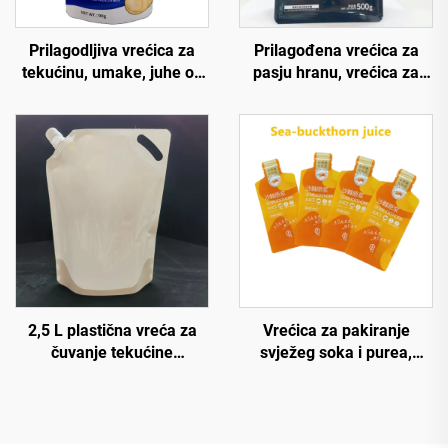
Prilagodljiva vrećica za
Prilagođena vrećica za
tekućinu, umake, juhe od
pasju hranu, vrećica za
visokokvalitetne plastike i
poslasticu za kućne
aluminijske folije, otporna
ljubimce, uspravna ravna
na visoke temperature,
dno vrećica s gusjenicom,
doypack vrećica s
Mylar vrećice za brtvljenje
mlaznicom za retortiranje
toplinom, vrećice za pse s
121 °C
providnim prozorom
2,5 L plastična vreća za
Vrećica za pakiranje
čuvanje tekućine
svježeg soka i purea,
prehrambene klase,
vrećica za pakiranje purea
uspravna vreća s
od jagode moruše i
mlaznicom i prijenosnom
kaktusa, uspravna vrećica
ručkom za vanjsko
s guslom od Mylara