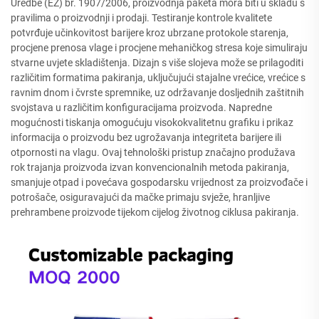
Uredbe (EZ) br. 1907/2006, proizvodnja paketa mora biti u skladu s
pravilima o proizvodnji i prodaji. Testiranje kontrole kvalitete
potvrđuje učinkovitost barijere kroz ubrzane protokole starenja,
procjene prenosa vlage i procjene mehaničkog stresa koje simuliraju
stvarne uvjete skladištenja. Dizajn s više slojeva može se prilagoditi
različitim formatima pakiranja, uključujući stajalne vrećice, vrećice s
ravnim dnom i čvrste spremnike, uz održavanje dosljednih zaštitnih
svojstava u različitim konfiguracijama proizvoda. Napredne
mogućnosti tiskanja omogućuju visokokvalitetnu grafiku i prikaz
informacija o proizvodu bez ugrožavanja integriteta barijere ili
otpornosti na vlagu. Ovaj tehnološki pristup značajno produžava
rok trajanja proizvoda izvan konvencionalnih metoda pakiranja,
smanjuje otpad i povećava gospodarsku vrijednost za proizvođače i
potrošače, osiguravajući da mačke primaju svježe, hranljive
prehrambene proizvode tijekom cijelog životnog ciklusa pakiranja.