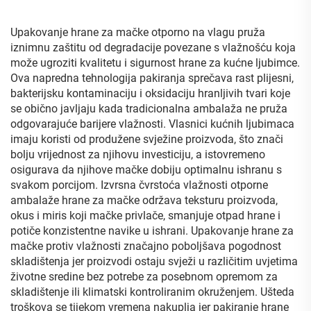
skladištenje, votku,
šampanjac
Upakovanje hrane za mačke otporno na vlagu pruža
iznimnu zaštitu od degradacije povezane s vlažnošću koja
može ugroziti kvalitetu i sigurnost hrane za kućne ljubimce.
Ova napredna tehnologija pakiranja sprečava rast plijesni,
bakterijsku kontaminaciju i oksidaciju hranljivih tvari koje
se obično javljaju kada tradicionalna ambalaža ne pruža
odgovarajuće barijere vlažnosti. Vlasnici kućnih ljubimaca
imaju koristi od produžene svježine proizvoda, što znači
bolju vrijednost za njihovu investiciju, a istovremeno
osigurava da njihove mačke dobiju optimalnu ishranu s
svakom porcijom. Izvrsna čvrstoća vlažnosti otporne
ambalaže hrane za mačke održava teksturu proizvoda,
okus i miris koji mačke privlače, smanjuje otpad hrane i
potiče konzistentne navike u ishrani. Upakovanje hrane za
mačke protiv vlažnosti značajno poboljšava pogodnost
skladištenja jer proizvodi ostaju svježi u različitim uvjetima
životne sredine bez potrebe za posebnom opremom za
skladištenje ili klimatski kontroliranim okruženjem. Ušteda
troškova se tijekom vremena nakuplja jer pakiranje hrane