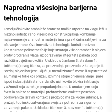
Napredna višeslojna barijerna
tehnologija
Temelj učinkovite ambalaže hrane za mačke otporne na vlagu leži u
njezinoj sofisticiranoj višeslojnoj konstrukciji koja kombinuje
najsavremenije znanosti o materijalima s praktičnim zahtjevima za
očuvanje hrane. Ova inovativna tehnologija koristi precizno
konstruirane polimerne folije koje stvaraju više obrambenih slojeva
protiv prodiranja vlage, uz održavanje integriteta paketa pod
različitim uvjetima okoliša. U skladu s člankom 3. stavkom 1.
točkom (a) ovog članka, za proizvodnju proizvoda iz kategorije II.
Srednji slojevi barijere uključuju metallizirane filmove ili supstrate od
aluminijske folije koji pružaju iznimne stope prijenosa vlage i pare
ispod industrijskih standarda, što učinkovito blokira infiltraciju
vlažnosti koja uzrokuje propadanje hrane. U unutarnjem sloju
čvrstila nalaze se materijali prehrambene kvalitete posebno
oblikovani za izravni kontakt s proizvodima za kućne ljubimce, a
pružaju toplinsko zatvarajuća svojstva potrebna za sigurno
zatvaranje paketa. U skladu s člankom 3. stavkom 1. točkom (a)