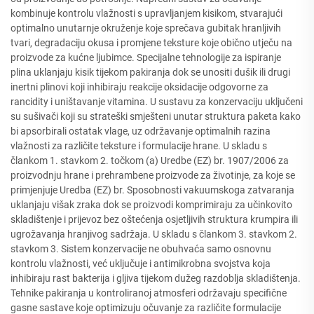
kombinuje kontrolu vlažnosti s upravljanjem kisikom, stvarajući
optimalno unutarnje okruženje koje sprečava gubitak hranljivih
tvari, degradaciju okusa i promjene teksture koje obično utječu na
proizvode za kućne ljubimce. Specijalne tehnologije za ispiranje
plina uklanjaju kisik tijekom pakiranja dok se unositi dušik ili drugi
inertni plinovi koji inhibiraju reakcije oksidacije odgovorne za
rancidity i uništavanje vitamina. U sustavu za konzervaciju uključeni
su sušivači koji su strateški smješteni unutar struktura paketa kako
bi apsorbirali ostatak vlage, uz održavanje optimalnih razina
vlažnosti za različite teksture i formulacije hrane. U skladu s
člankom 1. stavkom 2. točkom (a) Uredbe (EZ) br. 1907/2006 za
proizvodnju hrane i prehrambene proizvode za životinje, za koje se
primjenjuje Uredba (EZ) br. Sposobnosti vakuumskoga zatvaranja
uklanjaju višak zraka dok se proizvodi komprimiraju za učinkovito
skladištenje i prijevoz bez oštećenja osjetljivih struktura krumpira ili
ugrožavanja hranjivog sadržaja. U skladu s člankom 3. stavkom 2.
stavkom 3. Sistem konzervacije ne obuhvaća samo osnovnu
kontrolu vlažnosti, već uključuje i antimikrobna svojstva koja
inhibiraju rast bakterija i gljiva tijekom dužeg razdoblja skladištenja.
Tehnike pakiranja u kontroliranoj atmosferi održavaju specifične
gasne sastave koje optimizuju očuvanje za različite formulacije