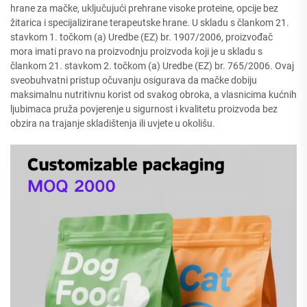
hrane za mačke, uključujući prehrane visoke proteine, opcije bez
žitarica i specijalizirane terapeutske hrane. U skladu s člankom 21.
stavkom 1. točkom (a) Uredbe (EZ) br. 1907/2006, proizvođač
mora imati pravo na proizvodnju proizvoda koji je u skladu s
člankom 21. stavkom 2. točkom (a) Uredbe (EZ) br. 765/2006. Ovaj
sveobuhvatni pristup očuvanju osigurava da mačke dobiju
maksimalnu nutritivnu korist od svakog obroka, a vlasnicima kućnih
ljubimaca pruža povjerenje u sigurnost i kvalitetu proizvoda bez
obzira na trajanje skladištenja ili uvjete u okolišu.