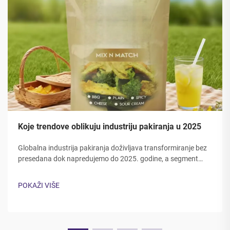
Koje trendove oblikuju industriju pakiranja u 2025
Globalna industrija pakiranja doživljava transformiranje bez
presedana dok napredujemo do 2025. godine, a segment
pakiranja vrećica predvodi u inovativnim rješenjima. Moderni
potrošači i tvrtke zahtijevaju održiviju, funkcionalniju...
POKAŽI VIŠE