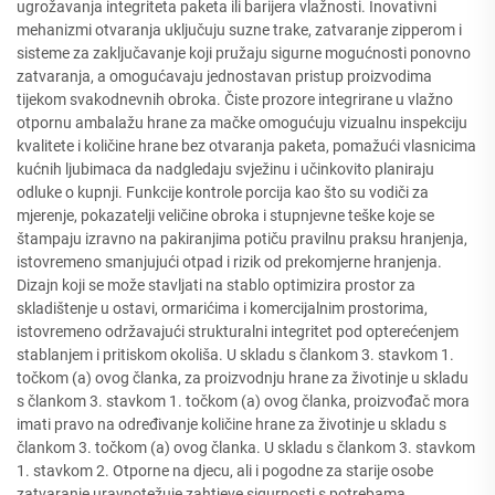
ugrožavanja integriteta paketa ili barijera vlažnosti. Inovativni
mehanizmi otvaranja uključuju suzne trake, zatvaranje zipperom i
sisteme za zaključavanje koji pružaju sigurne mogućnosti ponovno
zatvaranja, a omogućavaju jednostavan pristup proizvodima
tijekom svakodnevnih obroka. Čiste prozore integrirane u vlažno
otpornu ambalažu hrane za mačke omogućuju vizualnu inspekciju
kvalitete i količine hrane bez otvaranja paketa, pomažući vlasnicima
kućnih ljubimaca da nadgledaju svježinu i učinkovito planiraju
odluke o kupnji. Funkcije kontrole porcija kao što su vodiči za
mjerenje, pokazatelji veličine obroka i stupnjevne teške koje se
štampaju izravno na pakiranjima potiču pravilnu praksu hranjenja,
istovremeno smanjujući otpad i rizik od prekomjerne hranjenja.
Dizajn koji se može stavljati na stablo optimizira prostor za
skladištenje u ostavi, ormarićima i komercijalnim prostorima,
istovremeno održavajući strukturalni integritet pod opterećenjem
stablanjem i pritiskom okoliša. U skladu s člankom 3. stavkom 1.
točkom (a) ovog članka, za proizvodnju hrane za životinje u skladu
s člankom 3. stavkom 1. točkom (a) ovog članka, proizvođač mora
imati pravo na određivanje količine hrane za životinje u skladu s
člankom 3. točkom (a) ovog članka. U skladu s člankom 3. stavkom
1. stavkom 2. Otporne na djecu, ali i pogodne za starije osobe
zatvaranje uravnotežuje zahtjeve sigurnosti s potrebama