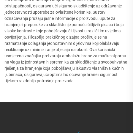
pristupačnosti, osiguravajući sigurno skladištenje uz održavanje
jednostavnosti upotrebe za ovlaštene korisnike. Sustavi
označavanja pružaju jasne informacije o proizvodu, upute za
hranjenje i preporuke za skladištenje pomoću čitljivih pisaca i boja
visoke kontraste koje poboljšavaju čitljivost u različitim uvjetima
osvijetljenja. Filozofija praktičnog dizajna proširuje se na
razmatranje odlaganja jednostavnim dijelovima koji olakšavaju
recikliranje uz minimiziranje utjecaja na okoliš. Ova korisnički
usmjerena značajka pretvaraju ambalažu hrane za mačke otpornu
na vlagu iz jednostavnih spremnika za skladištenje u sveobuhvatna
rješenja za hranjenje koja poboljšavaju iskustvo vlasništva kućnih
ljubimaca, osiguravajući optimalno očuvanje hrane i sigurnost
tijekom razdoblja potrošnje proizvoda