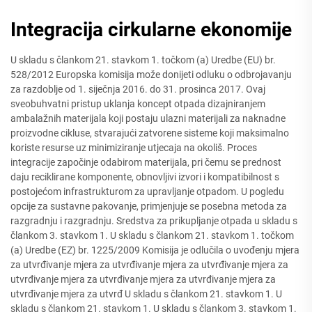
Integracija cirkularne ekonomije
U skladu s člankom 21. stavkom 1. točkom (a) Uredbe (EU) br.
528/2012 Europska komisija može donijeti odluku o odbrojavanju
za razdoblje od 1. siječnja 2016. do 31. prosinca 2017. Ovaj
sveobuhvatni pristup uklanja koncept otpada dizajniranjem
ambalažnih materijala koji postaju ulazni materijali za naknadne
proizvodne cikluse, stvarajući zatvorene sisteme koji maksimalno
koriste resurse uz minimiziranje utjecaja na okoliš. Proces
integracije započinje odabirom materijala, pri čemu se prednost
daju reciklirane komponente, obnovljivi izvori i kompatibilnost s
postojećom infrastrukturom za upravljanje otpadom. U pogledu
opcije za sustavne pakovanje, primjenjuje se posebna metoda za
razgradnju i razgradnju. Sredstva za prikupljanje otpada u skladu s
člankom 3. stavkom 1. U skladu s člankom 21. stavkom 1. točkom
(a) Uredbe (EZ) br. 1225/2009 Komisija je odlučila o uvođenju mjera
za utvrđivanje mjera za utvrđivanje mjera za utvrđivanje mjera za
utvrđivanje mjera za utvrđivanje mjera za utvrđivanje mjera za
utvrđivanje mjera za utvrđ U skladu s člankom 21. stavkom 1. U
skladu s člankom 21. stavkom 1. U skladu s člankom 3. stavkom 1.