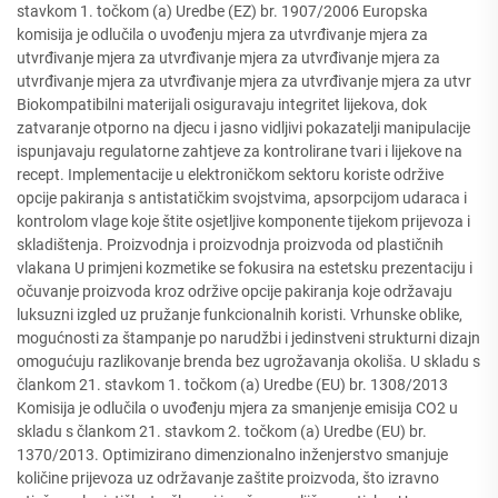
stavkom 1. točkom (a) Uredbe (EZ) br. 1907/2006 Europska
komisija je odlučila o uvođenju mjera za utvrđivanje mjera za
utvrđivanje mjera za utvrđivanje mjera za utvrđivanje mjera za
utvrđivanje mjera za utvrđivanje mjera za utvrđivanje mjera za utvr
Biokompatibilni materijali osiguravaju integritet lijekova, dok
zatvaranje otporno na djecu i jasno vidljivi pokazatelji manipulacije
ispunjavaju regulatorne zahtjeve za kontrolirane tvari i lijekove na
recept. Implementacije u elektroničkom sektoru koriste održive
opcije pakiranja s antistatičkim svojstvima, apsorpcijom udaraca i
kontrolom vlage koje štite osjetljive komponente tijekom prijevoza i
skladištenja. Proizvodnja i proizvodnja proizvoda od plastičnih
vlakana U primjeni kozmetike se fokusira na estetsku prezentaciju i
očuvanje proizvoda kroz održive opcije pakiranja koje održavaju
luksuzni izgled uz pružanje funkcionalnih koristi. Vrhunske oblike,
mogućnosti za štampanje po narudžbi i jedinstveni strukturni dizajn
omogućuju razlikovanje brenda bez ugrožavanja okoliša. U skladu s
člankom 21. stavkom 1. točkom (a) Uredbe (EU) br. 1308/2013
Komisija je odlučila o uvođenju mjera za smanjenje emisija CO2 u
skladu s člankom 21. stavkom 2. točkom (a) Uredbe (EU) br.
1370/2013. Optimizirano dimenzionalno inženjerstvo smanjuje
količine prijevoza uz održavanje zaštite proizvoda, što izravno