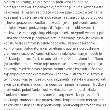
tvari za pakovanje, za proizvodnju proizvoda koji sadrže
biorazgradive tvari za pakovanje, potrebno je utvrditi razine i vrste
pakovanja. Ti materijali prolaze kroz opsežne protokole testiranja
koji simuliraju stvarne uvjete skladištenja i transporta, potvrđujući
njihovu sposobnost zaštite proizvoda tijekom putovanja lanca
opskrbe. Proces proizvodnje uključuje precizno oblikovanje i
oblikovanje tehnologija koje oblikuju biološki razgradljive materijale
u složene geometrije pakiranja bez ugrožavanja njihovih ekoloških
koristi. Mjere kontrole kvalitete nadgledaju brzine razgradnje u
kontrolisanim laboratorijskim uvjetima, osiguravajući dosljedne
vremenske raspoređivanja koji ispunjavaju specifikacije industrije i
očekivanja potrošača. U skladu s člankom 21. stavkom 1. točkom
(a) Uredbe (EZ) br. Tvrtke koje koriste ove održive opcije pakiranja
pokazuju mjerljive obveze prema zaštiti okoliša koje odzvuče s sve
svjesnijom potrošničkom bazom. Ulaganja u istraživanje i razvoj u
tehnologiju koja se može biološki razgraditi nastavljaju unapređivati
svojstva materijala, proširiti mogućnosti primjene i smanjiti troškove
proizvodnje poboljšanjem učinkovitosti proizvodnje. U skladu s
člankom 3. stavkom 1. stavkom 2. ovog Pravilnika, proizvođači
pakiranja, znanstvenici o materijalima i krajnji korisnici moraju imati
zajednički pristup i pristup proizvodnji i proizvodnji proizvoda koji su