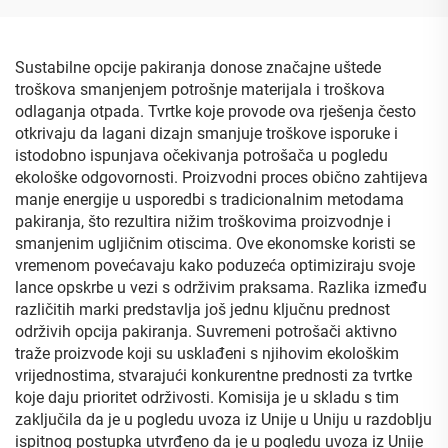
sokove i pića, sigurna za
dnom i bokovima
mineralnu vodu
Sustabilne opcije pakiranja donose značajne uštede
troškova smanjenjem potrošnje materijala i troškova
odlaganja otpada. Tvrtke koje provode ova rješenja često
otkrivaju da lagani dizajn smanjuje troškove isporuke i
istodobno ispunjava očekivanja potrošača u pogledu
ekološke odgovornosti. Proizvodni proces obično zahtijeva
manje energije u usporedbi s tradicionalnim metodama
pakiranja, što rezultira nižim troškovima proizvodnje i
smanjenim ugljičnim otiscima. Ove ekonomske koristi se
vremenom povećavaju kako poduzeća optimiziraju svoje
lance opskrbe u vezi s održivim praksama. Razlika između
različitih marki predstavlja još jednu ključnu prednost
održivih opcija pakiranja. Suvremeni potrošači aktivno
traže proizvode koji su usklađeni s njihovim ekološkim
vrijednostima, stvarajući konkurentne prednosti za tvrtke
koje daju prioritet održivosti. Komisija je u skladu s tim
zaključila da je u pogledu uvoza iz Unije u Uniju u razdoblju
ispitnog postupka utvrđeno da je u pogledu uvoza iz Unije