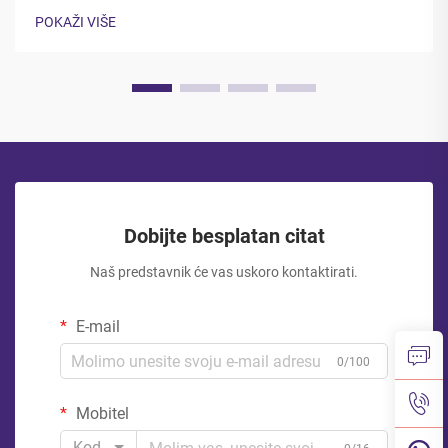
regulatornih standarda, svojstava materijala i najboljih praksi
POKAŽI VIŠE
u industriji...
Dobijte besplatan citat
Naš predstavnik će vas uskoro kontaktirati.
E-mail
0/100
Mobitel
Kod