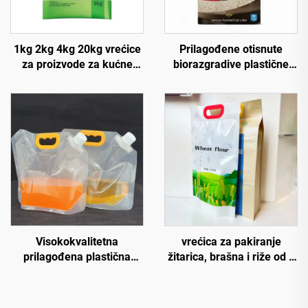
1kg 2kg 4kg 20kg vrećice
Prilagođene otisnute
za proizvode za kućne
biorazgradive plastične
ljubimce, plastične vrećice
vrećice za mješavinu za
za pakiranje po narudžbi
mačke 5kg 10kg s ravnim
za mješavinu za mačke
dnom i ručkom
Visokokvalitetna
vrećica za pakiranje
prilagođena plastična
žitarica, brašna i riže od 1
vreća s mlaznicom 2,5 L 5
kg, 2,5 kg, 5 kg, plastična
L za tekućinu, uspravna
vrećica za hranu,
vreća za kuhanje, vodu,
vodootporna, s ravnim