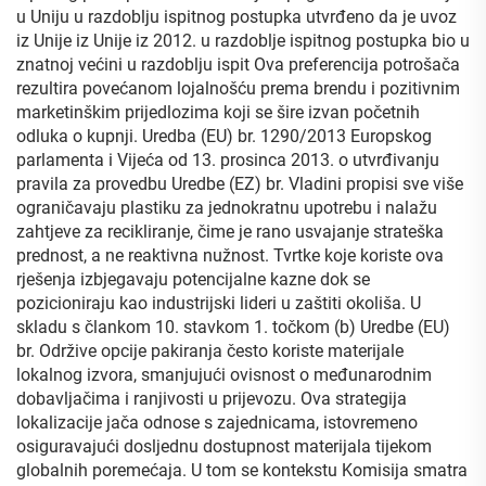
u Uniju u razdoblju ispitnog postupka utvrđeno da je uvoz
iz Unije iz Unije iz 2012. u razdoblje ispitnog postupka bio u
znatnoj većini u razdoblju ispit Ova preferencija potrošača
rezultira povećanom lojalnošću prema brendu i pozitivnim
marketinškim prijedlozima koji se šire izvan početnih
odluka o kupnji. Uredba (EU) br. 1290/2013 Europskog
parlamenta i Vijeća od 13. prosinca 2013. o utvrđivanju
pravila za provedbu Uredbe (EZ) br. Vladini propisi sve više
ograničavaju plastiku za jednokratnu upotrebu i nalažu
zahtjeve za recikliranje, čime je rano usvajanje strateška
prednost, a ne reaktivna nužnost. Tvrtke koje koriste ova
rješenja izbjegavaju potencijalne kazne dok se
pozicioniraju kao industrijski lideri u zaštiti okoliša. U
skladu s člankom 10. stavkom 1. točkom (b) Uredbe (EU)
br. Održive opcije pakiranja često koriste materijale
lokalnog izvora, smanjujući ovisnost o međunarodnim
dobavljačima i ranjivosti u prijevozu. Ova strategija
lokalizacije jača odnose s zajednicama, istovremeno
osiguravajući dosljednu dostupnost materijala tijekom
globalnih poremećaja. U tom se kontekstu Komisija smatra