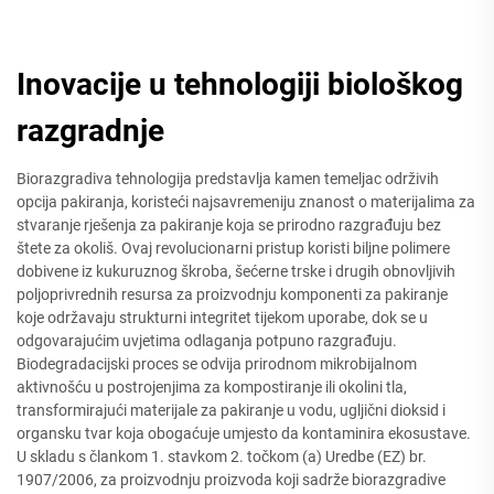
Inovacije u tehnologiji biološkog
razgradnje
Biorazgradiva tehnologija predstavlja kamen temeljac održivih
opcija pakiranja, koristeći najsavremeniju znanost o materijalima za
stvaranje rješenja za pakiranje koja se prirodno razgrađuju bez
štete za okoliš. Ovaj revolucionarni pristup koristi biljne polimere
dobivene iz kukuruznog škroba, šećerne trske i drugih obnovljivih
poljoprivrednih resursa za proizvodnju komponenti za pakiranje
koje održavaju strukturni integritet tijekom uporabe, dok se u
odgovarajućim uvjetima odlaganja potpuno razgrađuju.
Biodegradacijski proces se odvija prirodnom mikrobijalnom
aktivnošću u postrojenjima za kompostiranje ili okolini tla,
transformirajući materijale za pakiranje u vodu, ugljični dioksid i
organsku tvar koja obogaćuje umjesto da kontaminira ekosustave.
U skladu s člankom 1. stavkom 2. točkom (a) Uredbe (EZ) br.
1907/2006, za proizvodnju proizvoda koji sadrže biorazgradive