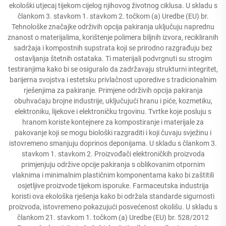
ekološki utjecaj tijekom cijelog njihovog životnog ciklusa. U skladu s
člankom 3. stavkom 1. stavkom 2. točkom (a) Uredbe (EU) br.
Tehnološke značajke održivih opcija pakiranja uključuju naprednu
znanost o materijalima, korištenje polimera biljnih izvora, recikliranih
sadržaja i kompostnih supstrata koji se prirodno razgrađuju bez
ostavljanja štetnih ostataka. Ti materijali podvrgnuti su strogim
testiranjima kako bi se osiguralo da zadržavaju strukturni integritet,
barijerna svojstva i estetsku privlačnost uporedive s tradicionalnim
rješenjima za pakiranje. Primjene održivih opcija pakiranja
obuhvaćaju brojne industrije, uključujući hranu i piće, kozmetiku,
elektroniku, lijekove i elektroničku trgovinu. Tvrtke koje posluju s
hranom koriste kontejnere za kompostiranje i materijale za
pakovanje koji se mogu biološki razgraditi i koji čuvaju svježinu i
istovremeno smanjuju doprinos deponijama. U skladu s člankom 3.
stavkom 1. stavkom 2. Proizvođači elektroničkih proizvoda
primjenjuju održive opcije pakiranja s oblikovanim otpornim
vlaknima i minimalnim plastičnim komponentama kako bi zaštitili
osjetljive proizvode tijekom isporuke. Farmaceutska industrija
koristi ova ekološka rješenja kako bi održala standarde sigurnosti
proizvoda, istovremeno pokazujući posvećenost okolišu. U skladu s
člankom 21. stavkom 1. točkom (a) Uredbe (EU) br. 528/2012