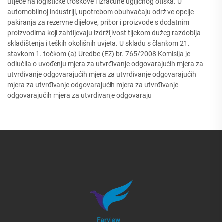
utječe na logističke troškove i izračune ugljičnog otiska. U
automobilnoj industriji, upotrebom obuhvaćaju održive opcije
pakiranja za rezervne dijelove, pribor i proizvode s dodatnim
proizvodima koji zahtijevaju izdržljivost tijekom dužeg razdoblja
skladištenja i teških okolišnih uvjeta. U skladu s člankom 21.
stavkom 1. točkom (a) Uredbe (EZ) br. 765/2008 Komisija je
odlučila o uvođenju mjera za utvrđivanje odgovarajućih mjera za
utvrđivanje odgovarajućih mjera za utvrđivanje odgovarajućih
mjera za utvrđivanje odgovarajućih mjera za utvrđivanje
odgovarajućih mjera za utvrđivanje odgovaraju