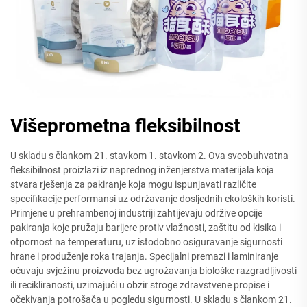
Višeprometna fleksibilnost
U skladu s člankom 21. stavkom 1. stavkom 2. Ova sveobuhvatna
fleksibilnost proizlazi iz naprednog inženjerstva materijala koja
stvara rješenja za pakiranje koja mogu ispunjavati različite
specifikacije performansi uz održavanje dosljednih ekoloških koristi.
Primjene u prehrambenoj industriji zahtijevaju održive opcije
pakiranja koje pružaju barijere protiv vlažnosti, zaštitu od kisika i
otpornost na temperaturu, uz istodobno osiguravanje sigurnosti
hrane i produženje roka trajanja. Specijalni premazi i laminiranje
očuvaju svježinu proizvoda bez ugrožavanja biološke razgradljivosti
ili recikliranosti, uzimajući u obzir stroge zdravstvene propise i
očekivanja potrošača u pogledu sigurnosti. U skladu s člankom 21.