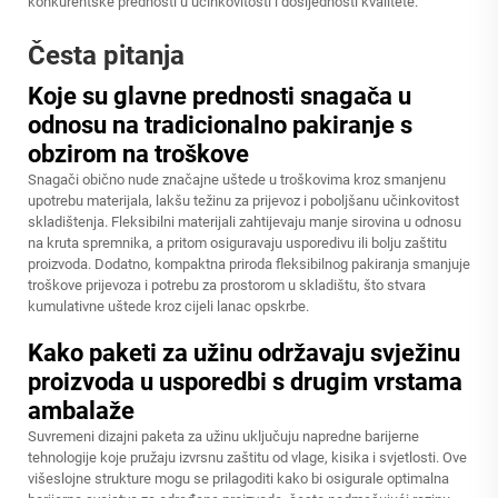
konkurentske prednosti u učinkovitosti i dosljednosti kvalitete.
Česta pitanja
Koje su glavne prednosti snagača u
odnosu na tradicionalno pakiranje s
obzirom na troškove
Snagači obično nude značajne uštede u troškovima kroz smanjenu
upotrebu materijala, lakšu težinu za prijevoz i poboljšanu učinkovitost
skladištenja. Fleksibilni materijali zahtijevaju manje sirovina u odnosu
na kruta spremnika, a pritom osiguravaju usporedivu ili bolju zaštitu
proizvoda. Dodatno, kompaktna priroda fleksibilnog pakiranja smanjuje
troškove prijevoza i potrebu za prostorom u skladištu, što stvara
kumulativne uštede kroz cijeli lanac opskrbe.
Kako paketi za užinu održavaju svježinu
proizvoda u usporedbi s drugim vrstama
ambalaže
Suvremeni dizajni paketa za užinu uključuju napredne barijerne
tehnologije koje pružaju izvrsnu zaštitu od vlage, kisika i svjetlosti. Ove
višeslojne strukture mogu se prilagoditi kako bi osigurale optimalna