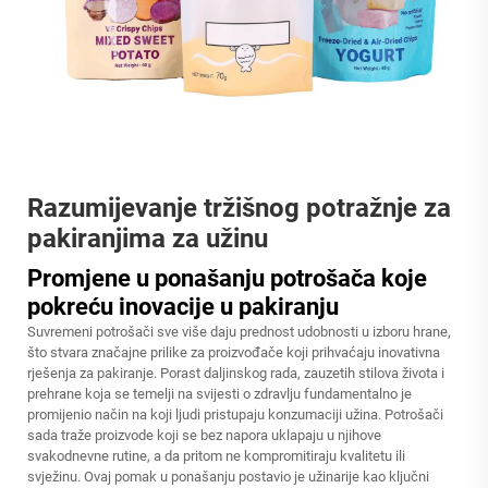
Razumijevanje tržišnog potražnje za
pakiranjima za užinu
Promjene u ponašanju potrošača koje
pokreću inovacije u pakiranju
Suvremeni potrošači sve više daju prednost udobnosti u izboru hrane,
što stvara značajne prilike za proizvođače koji prihvaćaju inovativna
rješenja za pakiranje. Porast daljinskog rada, zauzetih stilova života i
prehrane koja se temelji na svijesti o zdravlju fundamentalno je
promijenio način na koji ljudi pristupaju konzumaciji užina. Potrošači
sada traže proizvode koji se bez napora uklapaju u njihove
svakodnevne rutine, a da pritom ne kompromitiraju kvalitetu ili
svježinu. Ovaj pomak u ponašanju postavio je užinarije kao ključni