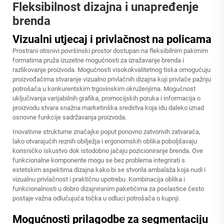
Fleksibilnost dizajna i unapređenje
brenda
Vizualni utjecaj i privlačnost na policama
Prostrani otisnivi površinski prostor dostupan na fleksibilnim pakirnim
formatima pruža izuzetne mogućnosti za izražavanje brenda i
razlikovanje proizvoda. Mogućnosti visokokvalitetnog tiska omogućuju
proizvođačima stvaranje vizualno privlačnih dizajna koji privlače pažnju
potrošača u konkurentskim trgovinskim okruženjima. Mogućnost
uključivanja varijabilnih grafika, promocijskih poruka i informacija o
proizvodu stvara snažna marketinška sredstva koja idu daleko iznad
osnovne funkcije sadržavanja proizvoda.
Inovativne strukturne značajke poput ponovno zatvorivih zatvarača,
lako otvarajućih reznih obilježja i ergonomskih oblika poboljšavaju
korisničko iskustvo dok istodobno jačaju pozicioniranje brenda. Ove
funkcionalne komponente mogu se bez problema integrirati s
estetskim aspektima dizajna kako bi se stvorila ambalaža koja nudi i
vizualnu privlačnost i praktičnu upotrebu. Kombinacija oblika i
funkcionalnosti u dobro dizajniranim paketićima za poslastice često
postaje važna odlučujuća točka u odluci potrošača o kupnji.
Mogućnosti prilagodbe za segmentaciju