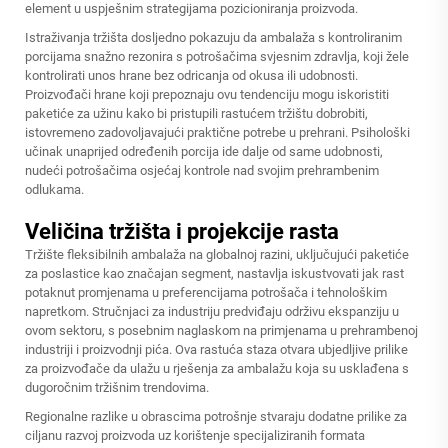
element u uspješnim strategijama pozicioniranja proizvoda.
Istraživanja tržišta dosljedno pokazuju da ambalaža s kontroliranim
porcijama snažno rezonira s potrošačima svjesnim zdravlja, koji žele
kontrolirati unos hrane bez odricanja od okusa ili udobnosti.
Proizvođači hrane koji prepoznaju ovu tendenciju mogu iskoristiti
paketiće za užinu kako bi pristupili rastućem tržištu dobrobiti,
istovremeno zadovoljavajući praktične potrebe u prehrani. Psihološki
učinak unaprijed određenih porcija ide dalje od same udobnosti,
nudeći potrošačima osjećaj kontrole nad svojim prehrambenim
odlukama.
Veličina tržišta i projekcije rasta
Tržište fleksibilnih ambalaža na globalnoj razini, uključujući paketiće
za poslastice kao značajan segment, nastavlja iskustvovati jak rast
potaknut promjenama u preferencijama potrošača i tehnološkim
napretkom. Stručnjaci za industriju predviđaju održivu ekspanziju u
ovom sektoru, s posebnim naglaskom na primjenama u prehrambenoj
industriji i proizvodnji pića. Ova rastuća staza otvara ubjedljive prilike
za proizvođače da ulažu u rješenja za ambalažu koja su usklađena s
dugoročnim tržišnim trendovima.
Regionalne razlike u obrascima potrošnje stvaraju dodatne prilike za
ciljanu razvoj proizvoda uz korištenje specijaliziranih formata