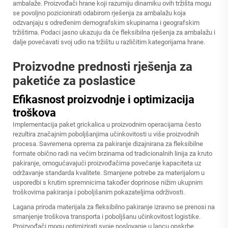
ambalaže. Proizvođači hrane koji razumiju dinamiku ovih tržišta mogu
se povoljno pozicionirati odabirom rješenja za ambalažu koja
odzvanjaju s određenim demografskim skupinama i geografskim
tržištima. Podaci jasno ukazuju da će fleksibilna rješenja za ambalažu i
dalje povećavati svoj udio na tržištu u različitim kategorijama hrane.
Proizvodne prednosti rješenja za
paketiće za poslastice
Efikasnost proizvodnje i optimizacija
troškova
Implementacija
paket grickalica
u proizvodnim operacijama često
rezultira značajnim poboljšanjima učinkovitosti u više proizvodnih
procesa. Savremena oprema za pakiranje dizajnirana za fleksibilne
formate obično radi na većim brzinama od tradicionalnih linija za kruto
pakiranje, omogućavajući proizvođačima povećanje kapaciteta uz
održavanje standarda kvalitete. Smanjene potrebe za materijalom u
usporedbi s krutim spremnicima također doprinose nižim ukupnim
troškovima pakiranja i poboljšanim pokazateljima održivosti.
Lagana priroda materijala za fleksibilno pakiranje izravno se prenosi na
smanjenje troškova transporta i poboljšanu učinkovitost logistike.
Proizvođači mogu optimizirati svoje poslovanje u lancu opskrbe