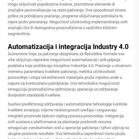
mogu uključivati pojedinačne kodove, promotivne elemente ili
značajke personalizacije na razini pakiranja. Ova sposobnost stvara
prilike za poboljšanu praćenje, programe uključivanja potrošača te
mjere protiv prevaranja. Mogućnost učinkovitog implementiranja ovih
značajki čini ih dostupnima proizvođačima u različitim tržišnim
segmentima.
Automatizacija i integracija Industry 4.0
Suvremene linije za pakiranje dizajnirane za fleksibilne formate sve
više uključuju napredne mogućnosti automatizacije i prikupljanja
podataka koje podržavaju inicijative Industrije 4.0. Praćenje u stvarnom
vremenu parametara kvalitete pakiranja, metrika učinkovitosti
proizvodnje i stopa iskorištenosti materijala pruža vrijedne uvide u
napore za kontinuirano poboljšanje. Ove tehnološke mogućnosti
omogućuju proizvođačima optimizaciju operacija uz održavanje
dosljednih standarda kvalitete.
Sustavi prediktivnog održavanja i automatizirane tehnologije kontrole
kvalitete smanjuju vrijeme nedostupnosti uređaja i osiguravaju
integritet proizvoda tijekom cijelog procesa proizvodnje. Integracija
ovih sustava s platformama za planiranje poslovnih resursa
omogućuje sveobuhvatan uvid u operacije pakiranja i njihov utjecaj na
ukupne poslovne rezultate. Ova tehnološka naprednost često pruža