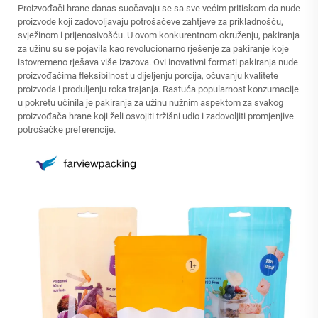
Proizvođači hrane danas suočavaju se sa sve većim pritiskom da nude
proizvode koji zadovoljavaju potrošačeve zahtjeve za prikladnošću,
svježinom i prijenosivošću. U ovom konkurentnom okruženju, pakiranja
za užinu su se pojavila kao revolucionarno rješenje za pakiranje koje
istovremeno rješava više izazova. Ovi inovativni formati pakiranja nude
proizvođačima fleksibilnost u dijeljenju porcija, očuvanju kvalitete
proizvoda i produljenju roka trajanja. Rastuća popularnost konzumacije
u pokretu učinila je pakiranja za užinu nužnim aspektom za svakog
proizvođača hrane koji želi osvojiti tržišni udio i zadovoljiti promjenjive
potrošačke preferencije.