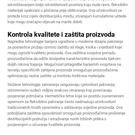
iskorištavanjem bolje iskorištenosti prostora koju nude ravni, fleksibilni
materijali spakirani u pločama prije oblikovanja. Ova učinkovitost se
proteže kroz cijelu distribucijsku mrežu, stvarajući kumulativne uštede
koje mogu značajno utjecati na marže dobiti.
Kontrola kvalitete i zaštita proizvoda
Napredne tehnologije barijera ugrađene u moderne dizajne pakiranja
za poslastice pružaju izvrsnu zaštitu od vlage, kisika i svjetlosti koje
mogu ugroziti kvalitetu proizvoda. Ova zaštitna svojstva pomažu
proizvođačima da održe dosljedne karakteristike proizvoda tijekom
duljih rokova trajanja. Mogućnost prilagodbe barijernih svojstava na
temelju specifičnih zahtjeva proizvoda omogućuje proizvođačima
optimizaciju razine zaštite uz kontrolu troškova materijala.
Složene tehnologije zatvaranja osiguravaju cjelovitost pakiranja,
istovremeno nudeći vidljive znakove otvaranja koji povećavaju
povjerenje potrošača. Hermetičke brtve koje se postižu suvremenom
opremom za fleksibilno pakiranje često nadmašuju učinkovitost
tradicionalnih krutih spremnika u održavanju svježine proizvoda. Ova
poboljšana zaštitna sposobnost omogućuje proizvođačima proširenje
distribucijskih područja i istraživanje novih tržišnih prilika s
povjerenjem u očuvanje kvalitete proizvoda.