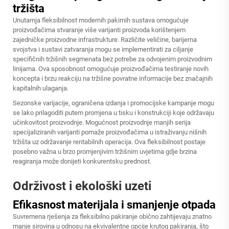
tržišta
Unutarnja fleksibilnost modernih pakirnih sustava omogućuje
proizvođačima stvaranje više varijanti proizvoda korištenjem
zajedničke proizvodne infrastrukture. Različite veličine, barijerna
svojstva i sustavi zatvaranja mogu se implementirati za ciljanje
specifičnih tržišnih segmenata bez potrebe za odvojenim proizvodnim
linijama. Ova sposobnost omogućuje proizvođačima testiranje novih
koncepta i brzu reakciju na tržišne povratne informacije bez značajnih
kapitalnih ulaganja.
Sezonske varijacije, ograničena izdanja i promocijske kampanje mogu
se lako prilagoditi putem promjena u tisku i konstrukciji koje održavaju
učinkovitost proizvodnje. Mogućnost proizvodnje manjih serija
specijaliziranih varijanti pomaže proizvođačima u istraživanju nišnih
tržišta uz održavanje rentabilnih operacija. Ova fleksibilnost postaje
posebno važna u brzo promjenjivim tržišnim uvjetima gdje brzina
reagiranja može donijeti konkurentsku prednost.
Održivost i ekološki uzeti
Efikasnost materijala i smanjenje otpada
Suvremena rješenja za fleksibilno pakiranje obično zahtijevaju znatno
manje sirovina u odnosu na ekvivalentne opcije krutog pakiranja, što