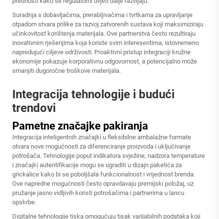
prednosti kako se regulatorni uvjeti dalje razvijaju.
Suradnja s dobavljačima, prerabljivačima i tvrtkama za upravljanje
otpadom stvara prilike za razvoj zatvorenih sustava koji maksimiziraju
učinkovitost korištenja materijala. Ove partnerstva često rezultiraju
inovativnim rješenjima koja koriste svim interesentima, istovremeno
napredujući ciljeve održivosti. Proaktivni pristup integraciji kružne
ekonomije pokazuje korporativnu odgovornost, a potencijalno može
smanjiti dugoročne troškove materijala.
Integracija tehnologije i budući
trendovi
Pametne značajke pakiranja
Integracija inteligentnih značajki u fleksibilne ambalažne formate
otvara nove mogućnosti za diferenciranje proizvoda i uključivanje
potrošača. Tehnologije poput indikatora svježine, nadzora temperature
i značajki autentifikacije mogu se ugraditi u dizajn paketića za
grickalice kako bi se poboljšala funkcionalnost i vrijednost brenda.
Ove napredne mogućnosti često opravdavaju premijski položaj, uz
pružanje jasno vidljivih koristi potrošačima i partnerima u lancu
opskrbe.
Digitalne tehnologije tiska omogućuju tisak varijabilnih podataka koji