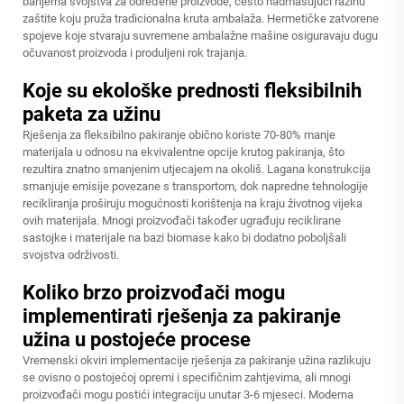
barijerna svojstva za određene proizvode, često nadmašujući razinu
zaštite koju pruža tradicionalna kruta ambalaža. Hermetičke zatvorene
spojeve koje stvaraju suvremene ambalažne mašine osiguravaju dugu
očuvanost proizvoda i produljeni rok trajanja.
Koje su ekološke prednosti fleksibilnih
paketa za užinu
Rješenja za fleksibilno pakiranje obično koriste 70-80% manje
materijala u odnosu na ekvivalentne opcije krutog pakiranja, što
rezultira znatno smanjenim utjecajem na okoliš. Lagana konstrukcija
smanjuje emisije povezane s transportom, dok napredne tehnologije
recikliranja proširuju mogućnosti korištenja na kraju životnog vijeka
ovih materijala. Mnogi proizvođači također ugrađuju reciklirane
sastojke i materijale na bazi biomasе kako bi dodatno poboljšali
svojstva održivosti.
Koliko brzo proizvođači mogu
implementirati rješenja za pakiranje
užina u postojeće procese
Vremenski okviri implementacije rješenja za pakiranje užina razlikuju
se ovisno o postojećoj opremi i specifičnim zahtjevima, ali mnogi
proizvođači mogu postići integraciju unutar 3-6 mjeseci. Moderna