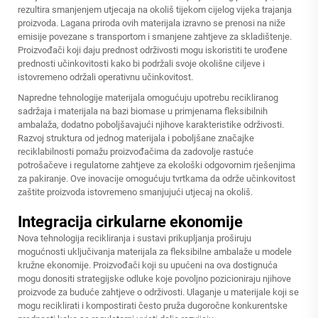
rezultira smanjenjem utjecaja na okoliš tijekom cijelog vijeka trajanja
proizvoda. Lagana priroda ovih materijala izravno se prenosi na niže
emisije povezane s transportom i smanjene zahtjeve za skladištenje.
Proizvođači koji daju prednost održivosti mogu iskoristiti te urođene
prednosti učinkovitosti kako bi podržali svoje okolišne ciljeve i
istovremeno održali operativnu učinkovitost.
Napredne tehnologije materijala omogućuju upotrebu recikliranog
sadržaja i materijala na bazi biomasе u primjenama fleksibilnih
ambalaža, dodatno poboljšavajući njihove karakteristike održivosti.
Razvoj struktura od jednog materijala i poboljšane značajke
reciklabilnosti pomažu proizvođačima da zadovolje rastuće
potrošačeve i regulatorne zahtjeve za ekološki odgovornim rješenjima
za pakiranje. Ove inovacije omogućuju tvrtkama da održe učinkovitost
zaštite proizvoda istovremeno smanjujući utjecaj na okoliš.
Integracija cirkularne ekonomije
Nova tehnologija recikliranja i sustavi prikupljanja proširuju
mogućnosti uključivanja materijala za fleksibilne ambalaže u modele
kružne ekonomije. Proizvođači koji su upućeni na ova dostignuća
mogu donositi strategijske odluke koje povoljno pozicioniraju njihove
proizvode za buduće zahtjeve o održivosti. Ulaganje u materijale koji se
mogu reciklirati i kompostirati često pruža dugoročne konkurentske