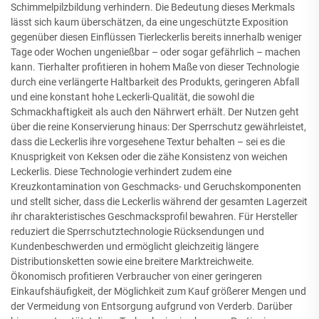
Schimmelpilzbildung verhindern. Die Bedeutung dieses Merkmals
lässt sich kaum überschätzen, da eine ungeschützte Exposition
gegenüber diesen Einflüssen Tierleckerlis bereits innerhalb weniger
Tage oder Wochen ungenießbar – oder sogar gefährlich – machen
kann. Tierhalter profitieren in hohem Maße von dieser Technologie
durch eine verlängerte Haltbarkeit des Produkts, geringeren Abfall
und eine konstant hohe Leckerli-Qualität, die sowohl die
Schmackhaftigkeit als auch den Nährwert erhält. Der Nutzen geht
über die reine Konservierung hinaus: Der Sperrschutz gewährleistet,
dass die Leckerlis ihre vorgesehene Textur behalten – sei es die
Knusprigkeit von Keksen oder die zähe Konsistenz von weichen
Leckerlis. Diese Technologie verhindert zudem eine
Kreuzkontamination von Geschmacks- und Geruchskomponenten
und stellt sicher, dass die Leckerlis während der gesamten Lagerzeit
ihr charakteristisches Geschmacksprofil bewahren. Für Hersteller
reduziert die Sperrschutztechnologie Rücksendungen und
Kundenbeschwerden und ermöglicht gleichzeitig längere
Distributionsketten sowie eine breitere Marktreichweite.
Ökonomisch profitieren Verbraucher von einer geringeren
Einkaufshäufigkeit, der Möglichkeit zum Kauf größerer Mengen und
der Vermeidung von Entsorgung aufgrund von Verderb. Darüber