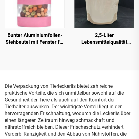
Bunter Aluminiumfolien-
2,5-Liter
Stehbeutel mit Fenster für
Lebensmittelqualität
Lebensmittel mit
Flüssigkeits-Speicher-
Reißverschluss Schwarz
Kunststoff-Wasserbeutel
Weiß Rot Grün Blau Mylar-
Stand-Up-Beutel mit
Beutel
Ausgießer und tragbarem
Griff für Outdoor-
Speicherung, Wodka,
Die Verpackung von Tierleckerlis bietet zahlreiche
Champagner
praktische Vorteile, die sich unmittelbar sowohl auf die
Gesundheit der Tiere als auch auf den Komfort der
Tierhalter auswirken. Der wichtigste Vorteil liegt in der
hervorragenden Frischhaltung, wodurch die Leckerlis über
einen längeren Zeitraum hinweg schmackhaft und
nährstoffreich bleiben. Dieser Frischeschutz verhindert
Verderb, Ranzigkeit und den Abbau von Nährstoffen, die