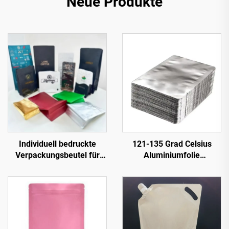
Neue Produkte
Individuell bedruckte
121-135 Grad Celsius
Verpackungsbeutel für
Aluminiumfolie
Kaffee und Tee,
Lebensmittelverpackung
Kunststoff-
Retortbeutel
Reißverschluss-
Stehbeutel,
Aluminiumfolien-Beutel